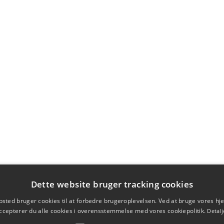
Dette website bruger tracking cookies
sted bruger cookies til at forbedre brugeroplevelsen. Ved at bruge vores 
ccepterer du alle cookies i overensstemmelse med vores cookiepolitik.
Detalj