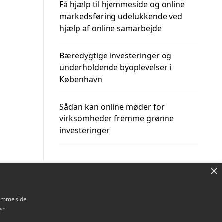
Få hjælp til hjemmeside og online
markedsføring udelukkende ved
hjælp af online samarbejde
Bæredygtige investeringer og
underholdende byoplevelser i
København
Sådan kan online møder for
virksomheder fremme grønne
investeringer
×
Om / kontakt
Blog
Betingelser
hjemmeside
er