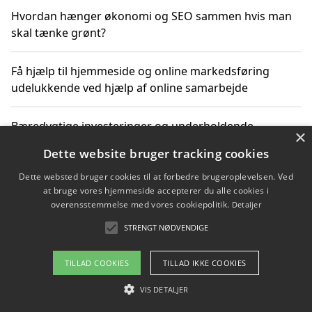
Hvordan hænger økonomi og SEO sammen hvis man
skal tænke grønt?
Få hjælp til hjemmeside og online markedsføring
udelukkende ved hjælp af online samarbejde
Bæredygtige investeringer og underholdende
×
byoplevelser i København
Dette website bruger tracking cookies
Dette websted bruger cookies til at forbedre brugeroplevelsen. Ved
Sådan kan online møder for virksomheder fremme
at bruge vores hjemmeside accepterer du alle cookies i
grønne investeringer
overensstemmelse med vores cookiepolitik.
Detaljer
STRENGT NØDVENDIGE
Copyright 2026 - Pilanto Aps
TILLAD COOKIES
TILLAD IKKE COOKIES
Om / kontakt
Blog
Betingelser
VIS DETALJER