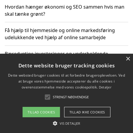
Hvordan hænger økonomi og SEO sammen hvis man
skal tænke grønt?
Få hjælp til hjemmeside og online markedsføring
udelukkende ved hjælp af online samarbejde
Bæredygtige investeringer og underholdende
×
byoplevelser i København
Dette website bruger tracking cookies
Dette websted bruger cookies til at forbedre brugeroplevelsen. Ved
Sådan kan online møder for virksomheder fremme
at bruge vores hjemmeside accepterer du alle cookies i
grønne investeringer
overensstemmelse med vores cookiepolitik.
Detaljer
STRENGT NØDVENDIGE
Copyright 2026 - Pilanto Aps
TILLAD COOKIES
TILLAD IKKE COOKIES
Om / kontakt
Blog
Betingelser
VIS DETALJER