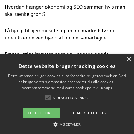
Hvordan hænger økonomi og SEO sammen hvis man
skal tænke grønt?
Få hjælp til hjemmeside og online markedsføring
udelukkende ved hjælp af online samarbejde
Bæredygtige investeringer og underholdende
×
byoplevelser i København
Dette website bruger tracking cookies
Dette websted bruger cookies til at forbedre brugeroplevelsen. Ved
Sådan kan online møder for virksomheder fremme
at bruge vores hjemmeside accepterer du alle cookies i
grønne investeringer
overensstemmelse med vores cookiepolitik.
Detaljer
STRENGT NØDVENDIGE
Copyright 2026 - Pilanto Aps
TILLAD COOKIES
TILLAD IKKE COOKIES
Om / kontakt
Blog
Betingelser
VIS DETALJER