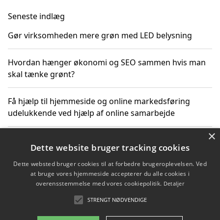
Seneste indlæg
Gør virksomheden mere grøn med LED belysning
Hvordan hænger økonomi og SEO sammen hvis man
skal tænke grønt?
Få hjælp til hjemmeside og online markedsføring
udelukkende ved hjælp af online samarbejde
×
Bæredygtige investeringer og underholdende
Dette website bruger tracking cookies
byoplevelser i København
Dette websted bruger cookies til at forbedre brugeroplevelsen. Ved
at bruge vores hjemmeside accepterer du alle cookies i
Sådan kan online møder for virksomheder fremme
overensstemmelse med vores cookiepolitik.
Detaljer
grønne investeringer
STRENGT NØDVENDIGE