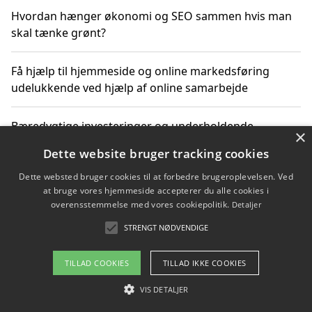
Hvordan hænger økonomi og SEO sammen hvis man
skal tænke grønt?
Få hjælp til hjemmeside og online markedsføring
udelukkende ved hjælp af online samarbejde
Bæredygtige investeringer og underholdende
×
byoplevelser i København
Dette website bruger tracking cookies
Dette websted bruger cookies til at forbedre brugeroplevelsen. Ved
Sådan kan online møder for virksomheder fremme
at bruge vores hjemmeside accepterer du alle cookies i
grønne investeringer
overensstemmelse med vores cookiepolitik.
Detaljer
STRENGT NØDVENDIGE
Copyright 2026 - Pilanto Aps
TILLAD COOKIES
TILLAD IKKE COOKIES
Om / kontakt
Blog
Betingelser
VIS DETALJER