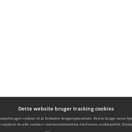
Dette website bruger tracking cookies
sted bruger cookies til at forbedre brugeroplevelsen. Ved at bruge vores 
ccepterer du alle cookies i overensstemmelse med vores cookiepolitik.
Detalj