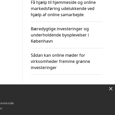
Få hjælp til hjemmeside og online
markedsføring udelukkende ved
hjælp af online samarbejde
Bæredygtige investeringer og
underholdende byoplevelser i
København
Sådan kan online møder for
virksomheder fremme grønne
investeringer
×
Om / kontakt
Blog
Betingelser
hjemmeside
er