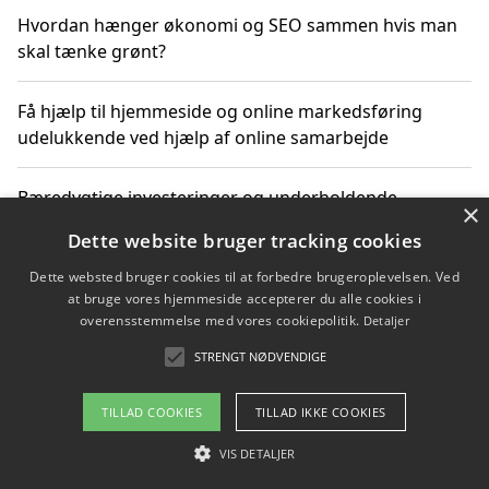
Hvordan hænger økonomi og SEO sammen hvis man
skal tænke grønt?
Få hjælp til hjemmeside og online markedsføring
udelukkende ved hjælp af online samarbejde
Bæredygtige investeringer og underholdende
×
byoplevelser i København
Dette website bruger tracking cookies
Dette websted bruger cookies til at forbedre brugeroplevelsen. Ved
Sådan kan online møder for virksomheder fremme
at bruge vores hjemmeside accepterer du alle cookies i
grønne investeringer
overensstemmelse med vores cookiepolitik.
Detaljer
STRENGT NØDVENDIGE
Copyright 2026 - Pilanto Aps
TILLAD COOKIES
TILLAD IKKE COOKIES
Om / kontakt
Blog
Betingelser
VIS DETALJER