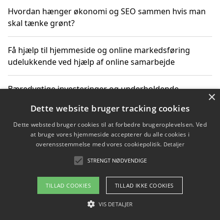
Hvordan hænger økonomi og SEO sammen hvis man
skal tænke grønt?
Få hjælp til hjemmeside og online markedsføring
udelukkende ved hjælp af online samarbejde
Bæredygtige investeringer og underholdende
×
byoplevelser i København
Dette website bruger tracking cookies
Dette websted bruger cookies til at forbedre brugeroplevelsen. Ved
Sådan kan online møder for virksomheder fremme
at bruge vores hjemmeside accepterer du alle cookies i
grønne investeringer
overensstemmelse med vores cookiepolitik.
Detaljer
STRENGT NØDVENDIGE
Copyright 2026 - Pilanto Aps
TILLAD COOKIES
TILLAD IKKE COOKIES
Om / kontakt
Blog
Betingelser
VIS DETALJER