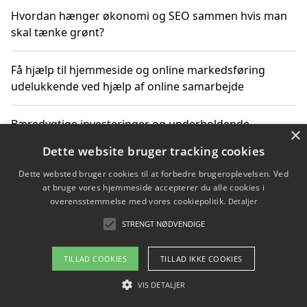
Hvordan hænger økonomi og SEO sammen hvis man
skal tænke grønt?
Få hjælp til hjemmeside og online markedsføring
udelukkende ved hjælp af online samarbejde
Bæredygtige investeringer og underholdende
×
byoplevelser i København
Dette website bruger tracking cookies
Dette websted bruger cookies til at forbedre brugeroplevelsen. Ved
Sådan kan online møder for virksomheder fremme
at bruge vores hjemmeside accepterer du alle cookies i
grønne investeringer
overensstemmelse med vores cookiepolitik.
Detaljer
STRENGT NØDVENDIGE
Copyright 2026 - Pilanto Aps
TILLAD COOKIES
TILLAD IKKE COOKIES
Om / kontakt
Blog
Betingelser
VIS DETALJER