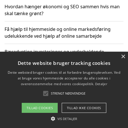
Hvordan hænger økonomi og SEO sammen hvis man
skal tænke grønt?
Få hjælp til hjemmeside og online markedsføring
udelukkende ved hjælp af online samarbejde
Bæredygtige investeringer og underholdende
×
byoplevelser i København
Dette website bruger tracking cookies
Dette websted bruger cookies til at forbedre brugeroplevelsen. Ved
Sådan kan online møder for virksomheder fremme
at bruge vores hjemmeside accepterer du alle cookies i
grønne investeringer
overensstemmelse med vores cookiepolitik.
Detaljer
STRENGT NØDVENDIGE
Copyright 2026 - Pilanto Aps
TILLAD COOKIES
TILLAD IKKE COOKIES
Om / kontakt
Blog
Betingelser
VIS DETALJER