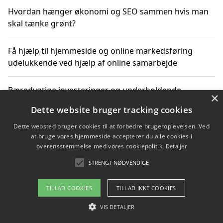
Hvordan hænger økonomi og SEO sammen hvis man
skal tænke grønt?
Få hjælp til hjemmeside og online markedsføring
udelukkende ved hjælp af online samarbejde
Bæredygtige investeringer og underholdende
×
byoplevelser i København
Dette website bruger tracking cookies
Dette websted bruger cookies til at forbedre brugeroplevelsen. Ved
Sådan kan online møder for virksomheder fremme
at bruge vores hjemmeside accepterer du alle cookies i
grønne investeringer
overensstemmelse med vores cookiepolitik.
Detaljer
STRENGT NØDVENDIGE
Copyright 2026 - Pilanto Aps
TILLAD COOKIES
TILLAD IKKE COOKIES
Om / kontakt
Blog
Betingelser
VIS DETALJER