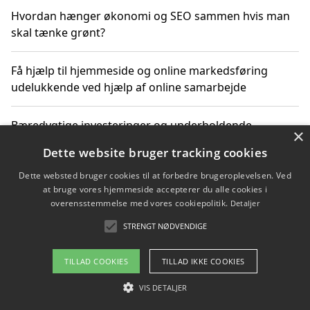
Hvordan hænger økonomi og SEO sammen hvis man
skal tænke grønt?
Få hjælp til hjemmeside og online markedsføring
udelukkende ved hjælp af online samarbejde
Bæredygtige investeringer og underholdende
×
byoplevelser i København
Dette website bruger tracking cookies
Dette websted bruger cookies til at forbedre brugeroplevelsen. Ved
Sådan kan online møder for virksomheder fremme
at bruge vores hjemmeside accepterer du alle cookies i
grønne investeringer
overensstemmelse med vores cookiepolitik.
Detaljer
STRENGT NØDVENDIGE
Copyright 2026 - Pilanto Aps
TILLAD COOKIES
TILLAD IKKE COOKIES
Om / kontakt
Blog
Betingelser
VIS DETALJER