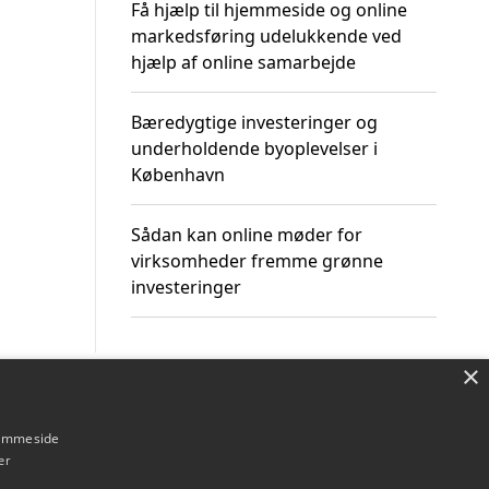
Få hjælp til hjemmeside og online
markedsføring udelukkende ved
hjælp af online samarbejde
Bæredygtige investeringer og
underholdende byoplevelser i
København
Sådan kan online møder for
virksomheder fremme grønne
investeringer
×
Om / kontakt
Blog
Betingelser
hjemmeside
er