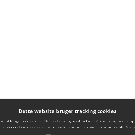
Dette website bruger tracking cookies
sted bruger cookies til at forbedre brugeroplevelsen. Ved at bruge vores 
ccepterer du alle cookies i overensstemmelse med vores cookiepolitik.
Detalj