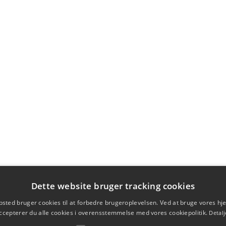
Dette website bruger tracking cookies
sted bruger cookies til at forbedre brugeroplevelsen. Ved at bruge vores 
ccepterer du alle cookies i overensstemmelse med vores cookiepolitik.
Detalj