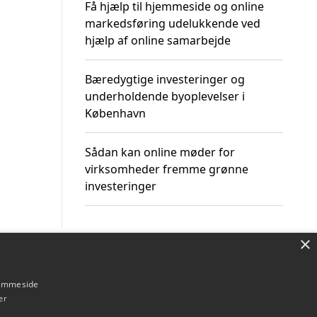
Få hjælp til hjemmeside og online
markedsføring udelukkende ved
hjælp af online samarbejde
Bæredygtige investeringer og
underholdende byoplevelser i
København
Sådan kan online møder for
virksomheder fremme grønne
investeringer
×
Om / kontakt
Blog
Betingelser
hjemmeside
er