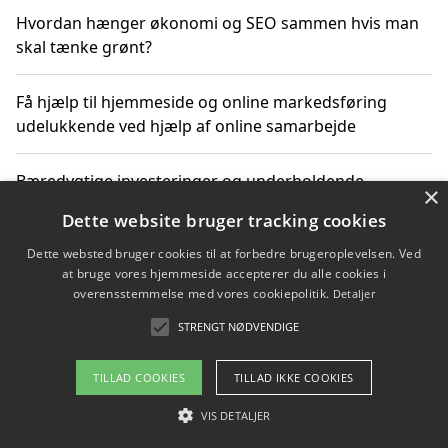
Hvordan hænger økonomi og SEO sammen hvis man
skal tænke grønt?
Få hjælp til hjemmeside og online markedsføring
udelukkende ved hjælp af online samarbejde
Bæredygtige investeringer og underholdende
×
byoplevelser i København
Dette website bruger tracking cookies
Dette websted bruger cookies til at forbedre brugeroplevelsen. Ved
Sådan kan online møder for virksomheder fremme
at bruge vores hjemmeside accepterer du alle cookies i
grønne investeringer
overensstemmelse med vores cookiepolitik.
Detaljer
STRENGT NØDVENDIGE
Copyright 2026 - Pilanto Aps
TILLAD COOKIES
TILLAD IKKE COOKIES
Om / kontakt
Blog
Betingelser
VIS DETALJER