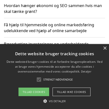
Hvordan hænger økonomi og SEO sammen hvis man
skal tænke grønt?
Få hjælp til hjemmeside og online markedsføring
udelukkende ved hjælp af online samarbejde
Bæredygtige investeringer og underholdende
×
byoplevelser i København
Dette website bruger tracking cookies
Dette websted bruger cookies til at forbedre brugeroplevelsen. Ved
Sådan kan online møder for virksomheder fremme
at bruge vores hjemmeside accepterer du alle cookies i
grønne investeringer
overensstemmelse med vores cookiepolitik.
Detaljer
STRENGT NØDVENDIGE
Copyright 2026 - Pilanto Aps
TILLAD COOKIES
TILLAD IKKE COOKIES
Om / kontakt
Blog
Betingelser
VIS DETALJER