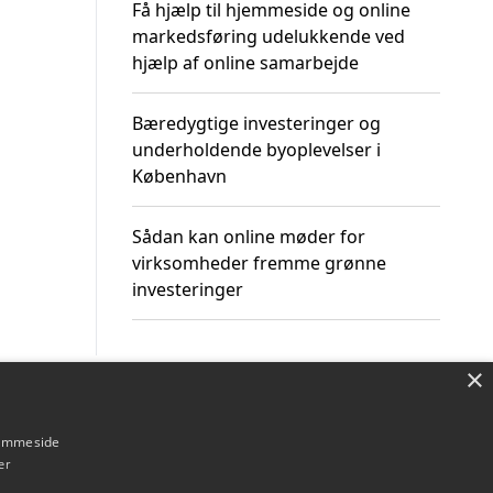
Få hjælp til hjemmeside og online
markedsføring udelukkende ved
hjælp af online samarbejde
Bæredygtige investeringer og
underholdende byoplevelser i
København
Sådan kan online møder for
virksomheder fremme grønne
investeringer
×
Om / kontakt
Blog
Betingelser
hjemmeside
er