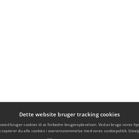
Dette website bruger tracking cookies
sted bruger cookies til at forbedre brugeroplevelsen. Ved at bruge vores 
ccepterer du alle cookies i overensstemmelse med vores cookiepolitik.
Detalj