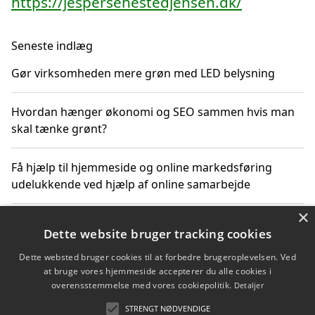
https://jespersehestedjensen.dk/
Seneste indlæg
Gør virksomheden mere grøn med LED belysning
Hvordan hænger økonomi og SEO sammen hvis man
skal tænke grønt?
Få hjælp til hjemmeside og online markedsføring
udelukkende ved hjælp af online samarbejde
×
Bæredygtige investeringer og underholdende
Dette website bruger tracking cookies
byoplevelser i København
Dette websted bruger cookies til at forbedre brugeroplevelsen. Ved
at bruge vores hjemmeside accepterer du alle cookies i
Sådan kan online møder for virksomheder fremme
overensstemmelse med vores cookiepolitik.
Detaljer
grønne investeringer
STRENGT NØDVENDIGE