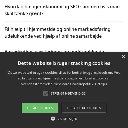
Hvordan hænger økonomi og SEO sammen hvis man
skal tænke grønt?
Få hjælp til hjemmeside og online markedsføring
udelukkende ved hjælp af online samarbejde
Bæredygtige investeringer og underholdende
×
byoplevelser i København
Dette website bruger tracking cookies
Dette websted bruger cookies til at forbedre brugeroplevelsen. Ved
Sådan kan online møder for virksomheder fremme
at bruge vores hjemmeside accepterer du alle cookies i
grønne investeringer
overensstemmelse med vores cookiepolitik.
Detaljer
STRENGT NØDVENDIGE
Copyright 2026 - Pilanto Aps
TILLAD COOKIES
TILLAD IKKE COOKIES
Om / kontakt
Blog
Betingelser
VIS DETALJER