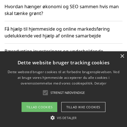
Hvordan hænger økonomi og SEO sammen hvis man
skal tænke grønt?
Få hjælp til hjemmeside og online markedsføring
udelukkende ved hjælp af online samarbejde
Bæredygtige investeringer og underholdende
×
byoplevelser i København
Dette website bruger tracking cookies
Dette websted bruger cookies til at forbedre brugeroplevelsen. Ved
Sådan kan online møder for virksomheder fremme
at bruge vores hjemmeside accepterer du alle cookies i
grønne investeringer
overensstemmelse med vores cookiepolitik.
Detaljer
STRENGT NØDVENDIGE
Copyright 2026 - Pilanto Aps
TILLAD COOKIES
TILLAD IKKE COOKIES
Om / kontakt
Blog
Betingelser
VIS DETALJER