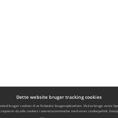
Dette website bruger tracking cookies
sted bruger cookies til at forbedre brugeroplevelsen. Ved at bruge vores 
ccepterer du alle cookies i overensstemmelse med vores cookiepolitik.
Detalj