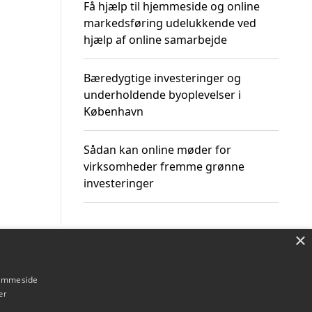
Få hjælp til hjemmeside og online
markedsføring udelukkende ved
hjælp af online samarbejde
Bæredygtige investeringer og
underholdende byoplevelser i
København
Sådan kan online møder for
virksomheder fremme grønne
investeringer
×
Om / kontakt
Blog
Betingelser
hjemmeside
er