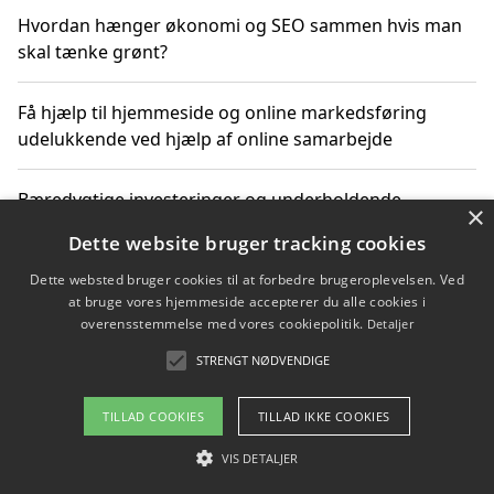
Hvordan hænger økonomi og SEO sammen hvis man
skal tænke grønt?
Få hjælp til hjemmeside og online markedsføring
udelukkende ved hjælp af online samarbejde
Bæredygtige investeringer og underholdende
×
byoplevelser i København
Dette website bruger tracking cookies
Dette websted bruger cookies til at forbedre brugeroplevelsen. Ved
Sådan kan online møder for virksomheder fremme
at bruge vores hjemmeside accepterer du alle cookies i
grønne investeringer
overensstemmelse med vores cookiepolitik.
Detaljer
STRENGT NØDVENDIGE
Copyright 2026 - Pilanto Aps
TILLAD COOKIES
TILLAD IKKE COOKIES
Om / kontakt
Blog
Betingelser
VIS DETALJER