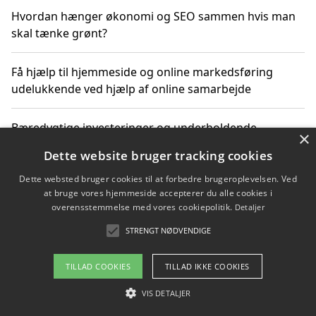
Hvordan hænger økonomi og SEO sammen hvis man
skal tænke grønt?
Få hjælp til hjemmeside og online markedsføring
udelukkende ved hjælp af online samarbejde
Bæredygtige investeringer og underholdende
×
byoplevelser i København
Dette website bruger tracking cookies
Dette websted bruger cookies til at forbedre brugeroplevelsen. Ved
Sådan kan online møder for virksomheder fremme
at bruge vores hjemmeside accepterer du alle cookies i
grønne investeringer
overensstemmelse med vores cookiepolitik.
Detaljer
STRENGT NØDVENDIGE
Copyright 2026 - Pilanto Aps
TILLAD COOKIES
TILLAD IKKE COOKIES
Om / kontakt
Blog
Betingelser
VIS DETALJER