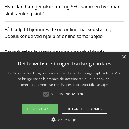
Hvordan hænger økonomi og SEO sammen hvis man
skal tænke grønt?
Få hjælp til hjemmeside og online markedsføring
udelukkende ved hjælp af online samarbejde
Bæredygtige investeringer og underholdende
×
byoplevelser i København
Dette website bruger tracking cookies
Dette websted bruger cookies til at forbedre brugeroplevelsen. Ved
Sådan kan online møder for virksomheder fremme
at bruge vores hjemmeside accepterer du alle cookies i
grønne investeringer
overensstemmelse med vores cookiepolitik.
Detaljer
STRENGT NØDVENDIGE
Copyright 2026 - Pilanto Aps
TILLAD COOKIES
TILLAD IKKE COOKIES
Om / kontakt
Blog
Betingelser
VIS DETALJER