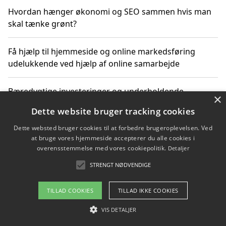
Hvordan hænger økonomi og SEO sammen hvis man
skal tænke grønt?
Få hjælp til hjemmeside og online markedsføring
udelukkende ved hjælp af online samarbejde
Bæredygtige investeringer og underholdende
×
byoplevelser i København
Dette website bruger tracking cookies
Dette websted bruger cookies til at forbedre brugeroplevelsen. Ved
Sådan kan online møder for virksomheder fremme
at bruge vores hjemmeside accepterer du alle cookies i
grønne investeringer
overensstemmelse med vores cookiepolitik.
Detaljer
STRENGT NØDVENDIGE
Copyright 2026 - Pilanto Aps
TILLAD COOKIES
TILLAD IKKE COOKIES
Om / kontakt
Blog
Betingelser
VIS DETALJER