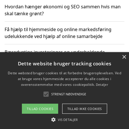
Hvordan hænger økonomi og SEO sammen hvis man
skal tænke grønt?
Få hjælp til hjemmeside og online markedsføring
udelukkende ved hjælp af online samarbejde
Bæredygtige investeringer og underholdende
×
byoplevelser i København
Dette website bruger tracking cookies
Dette websted bruger cookies til at forbedre brugeroplevelsen. Ved
Sådan kan online møder for virksomheder fremme
at bruge vores hjemmeside accepterer du alle cookies i
grønne investeringer
overensstemmelse med vores cookiepolitik.
Detaljer
STRENGT NØDVENDIGE
Copyright 2026 - Pilanto Aps
TILLAD COOKIES
TILLAD IKKE COOKIES
Om / kontakt
Blog
Betingelser
VIS DETALJER