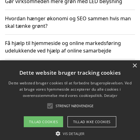
Gør virksomheden mere grøn med LED belysning
Hvordan hænger økonomi og SEO sammen hvis man
skal tænke grønt?
Få hjælp til hjemmeside og online markedsføring
udelukkende ved hjælp af online samarbejde
×
Bæredygtige investeringer og underholdende
Dette website bruger tracking cookies
byoplevelser i København
Dette websted bruger cookies til at forbedre brugeroplevelsen. Ved
at bruge vores hjemmeside accepterer du alle cookies i
Sådan kan online møder for virksomheder fremme
overensstemmelse med vores cookiepolitik.
Detaljer
grønne investeringer
STRENGT NØDVENDIGE
TILLAD COOKIES
TILLAD IKKE COOKIES
Copyright 2026 - Pilanto Aps
VIS DETALJER
Om / kontakt
Blog
Betingelser