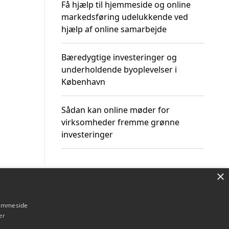
Få hjælp til hjemmeside og online
markedsføring udelukkende ved
hjælp af online samarbejde
Bæredygtige investeringer og
underholdende byoplevelser i
København
Sådan kan online møder for
virksomheder fremme grønne
investeringer
×
Om / kontakt
Blog
Betingelser
hjemmeside
er