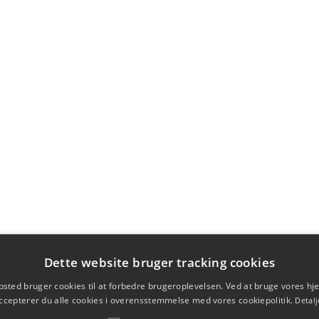
Dette website bruger tracking cookies
sted bruger cookies til at forbedre brugeroplevelsen. Ved at bruge vores 
ccepterer du alle cookies i overensstemmelse med vores cookiepolitik.
Detalj