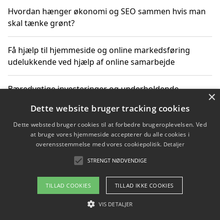
Hvordan hænger økonomi og SEO sammen hvis man
skal tænke grønt?
Få hjælp til hjemmeside og online markedsføring
udelukkende ved hjælp af online samarbejde
Bæredygtige investeringer og underholdende
×
byoplevelser i København
Dette website bruger tracking cookies
Dette websted bruger cookies til at forbedre brugeroplevelsen. Ved
Sådan kan online møder for virksomheder fremme
at bruge vores hjemmeside accepterer du alle cookies i
grønne investeringer
overensstemmelse med vores cookiepolitik.
Detaljer
STRENGT NØDVENDIGE
Copyright 2026 - Pilanto Aps
TILLAD COOKIES
TILLAD IKKE COOKIES
Om / kontakt
Blog
Betingelser
VIS DETALJER