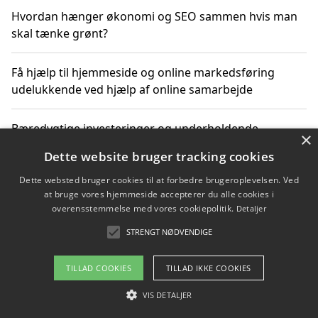
Hvordan hænger økonomi og SEO sammen hvis man
skal tænke grønt?
Få hjælp til hjemmeside og online markedsføring
udelukkende ved hjælp af online samarbejde
Bæredygtige investeringer og underholdende
×
byoplevelser i København
Dette website bruger tracking cookies
Dette websted bruger cookies til at forbedre brugeroplevelsen. Ved
Sådan kan online møder for virksomheder fremme
at bruge vores hjemmeside accepterer du alle cookies i
grønne investeringer
overensstemmelse med vores cookiepolitik.
Detaljer
STRENGT NØDVENDIGE
Copyright 2026 - Pilanto Aps
TILLAD COOKIES
TILLAD IKKE COOKIES
Om / kontakt
Blog
Betingelser
VIS DETALJER