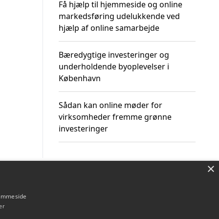
Få hjælp til hjemmeside og online
markedsføring udelukkende ved
hjælp af online samarbejde
Bæredygtige investeringer og
underholdende byoplevelser i
København
Sådan kan online møder for
virksomheder fremme grønne
investeringer
×
Om / kontakt
Blog
Betingelser
hjemmeside
er