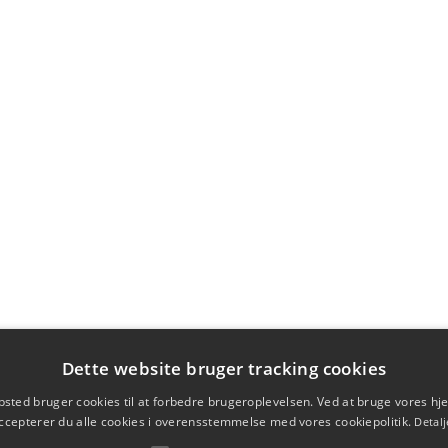
Dette website bruger tracking cookies
sted bruger cookies til at forbedre brugeroplevelsen. Ved at bruge vores 
ccepterer du alle cookies i overensstemmelse med vores cookiepolitik.
Detalj