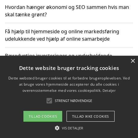
Hvordan hænger økonomi og SEO sammen hvis man
skal tænke grønt?
Få hjælp til hjemmeside og online markedsføring
udelukkende ved hjælp af online samarbejde
Bæredygtige investeringer og underholdende
×
byoplevelser i København
Dette website bruger tracking cookies
Dette websted bruger cookies til at forbedre brugeroplevelsen. Ved
Sådan kan online møder for virksomheder fremme
at bruge vores hjemmeside accepterer du alle cookies i
grønne investeringer
overensstemmelse med vores cookiepolitik.
Detaljer
STRENGT NØDVENDIGE
Copyright 2026 - Pilanto Aps
TILLAD COOKIES
TILLAD IKKE COOKIES
Om / kontakt
Blog
Betingelser
VIS DETALJER