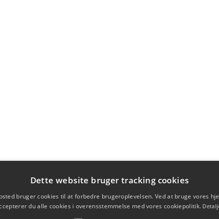
Dette website bruger tracking cookies
sted bruger cookies til at forbedre brugeroplevelsen. Ved at bruge vores 
ccepterer du alle cookies i overensstemmelse med vores cookiepolitik.
Detalj