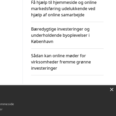
Få hjælp til hjemmeside og online
markedsføring udelukkende ved
hjælp af online samarbejde
Bæredygtige investeringer og
underholdende byoplevelser i
København
Sådan kan online møder for
virksomheder fremme grønne
investeringer
×
Om / kontakt
Blog
Betingelser
hjemmeside
er