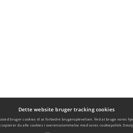
Dette website bruger tracking cookies
sted bruger cookies til at forbedre brugeroplevelsen. Ved at bruge vores 
ccepterer du alle cookies i overensstemmelse med vores cookiepolitik.
Detalj