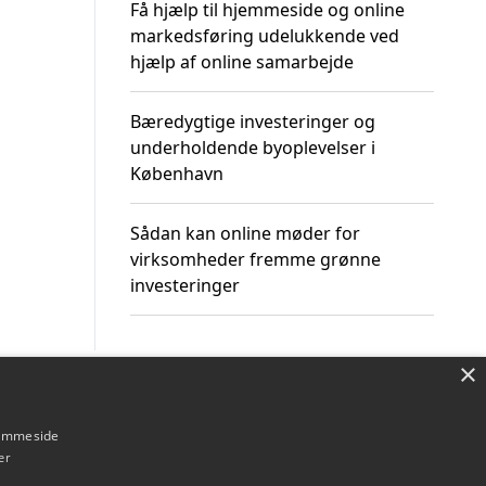
Få hjælp til hjemmeside og online
markedsføring udelukkende ved
hjælp af online samarbejde
Bæredygtige investeringer og
underholdende byoplevelser i
København
Sådan kan online møder for
virksomheder fremme grønne
investeringer
×
Om / kontakt
Blog
Betingelser
hjemmeside
er