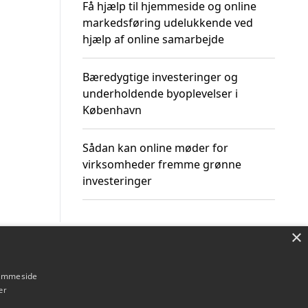
Få hjælp til hjemmeside og online
markedsføring udelukkende ved
hjælp af online samarbejde
Bæredygtige investeringer og
underholdende byoplevelser i
København
Sådan kan online møder for
virksomheder fremme grønne
investeringer
×
Om / kontakt
Blog
Betingelser
hjemmeside
er