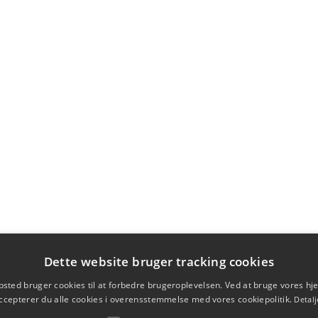
Dette website bruger tracking cookies
sted bruger cookies til at forbedre brugeroplevelsen. Ved at bruge vores 
ccepterer du alle cookies i overensstemmelse med vores cookiepolitik.
Detalj