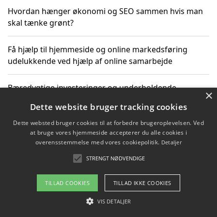
Hvordan hænger økonomi og SEO sammen hvis man
skal tænke grønt?
Få hjælp til hjemmeside og online markedsføring
udelukkende ved hjælp af online samarbejde
Bæredygtige investeringer og underholdende
×
byoplevelser i København
Dette website bruger tracking cookies
Dette websted bruger cookies til at forbedre brugeroplevelsen. Ved
Sådan kan online møder for virksomheder fremme
at bruge vores hjemmeside accepterer du alle cookies i
grønne investeringer
overensstemmelse med vores cookiepolitik.
Detaljer
STRENGT NØDVENDIGE
Copyright 2026 - Pilanto Aps
TILLAD COOKIES
TILLAD IKKE COOKIES
Om / kontakt
Blog
Betingelser
VIS DETALJER