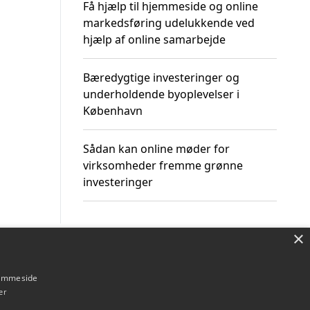
Få hjælp til hjemmeside og online
markedsføring udelukkende ved
hjælp af online samarbejde
Bæredygtige investeringer og
underholdende byoplevelser i
København
Sådan kan online møder for
virksomheder fremme grønne
investeringer
×
Om / kontakt
Blog
Betingelser
hjemmeside
er