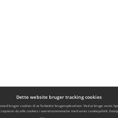
Dette website bruger tracking cookies
sted bruger cookies til at forbedre brugeroplevelsen. Ved at bruge vores 
ccepterer du alle cookies i overensstemmelse med vores cookiepolitik.
Detalj