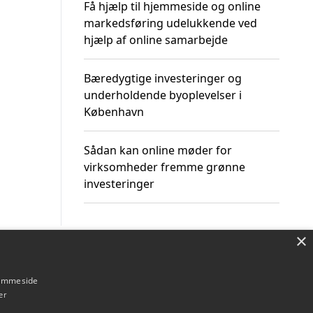
Få hjælp til hjemmeside og online
markedsføring udelukkende ved
hjælp af online samarbejde
Bæredygtige investeringer og
underholdende byoplevelser i
København
Sådan kan online møder for
virksomheder fremme grønne
investeringer
×
Om / kontakt
Blog
Betingelser
hjemmeside
er