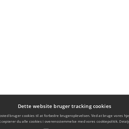
Dette website bruger tracking cookies
sted bruger cookies til at forbedre brugeroplevelsen. Ved at bruge vores 
ccepterer du alle cookies i overensstemmelse med vores cookiepolitik.
Detalj