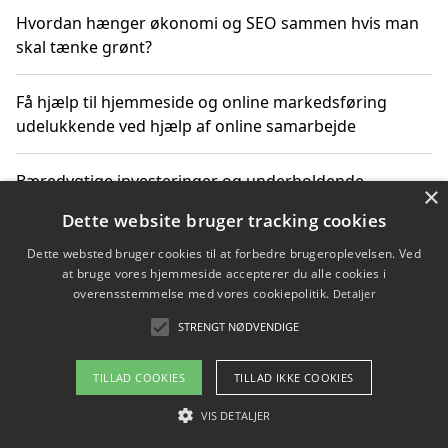
Hvordan hænger økonomi og SEO sammen hvis man
skal tænke grønt?
Få hjælp til hjemmeside og online markedsføring
udelukkende ved hjælp af online samarbejde
Bæredygtige investeringer og underholdende
×
byoplevelser i København
Dette website bruger tracking cookies
Dette websted bruger cookies til at forbedre brugeroplevelsen. Ved
Sådan kan online møder for virksomheder fremme
at bruge vores hjemmeside accepterer du alle cookies i
grønne investeringer
overensstemmelse med vores cookiepolitik.
Detaljer
STRENGT NØDVENDIGE
Copyright 2026 - Pilanto Aps
TILLAD COOKIES
TILLAD IKKE COOKIES
Om / kontakt
Blog
Betingelser
VIS DETALJER