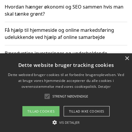
Hvordan hænger økonomi og SEO sammen hvis man
skal tænke grønt?
Få hjælp til hjemmeside og online markedsføring
udelukkende ved hjælp af online samarbejde
Bæredygtige investeringer og underholdende
×
byoplevelser i København
Dette website bruger tracking cookies
Dette websted bruger cookies til at forbedre brugeroplevelsen. Ved
Sådan kan online møder for virksomheder fremme
at bruge vores hjemmeside accepterer du alle cookies i
grønne investeringer
overensstemmelse med vores cookiepolitik.
Detaljer
STRENGT NØDVENDIGE
Copyright 2026 - Pilanto Aps
TILLAD COOKIES
TILLAD IKKE COOKIES
Om / kontakt
Blog
Betingelser
VIS DETALJER