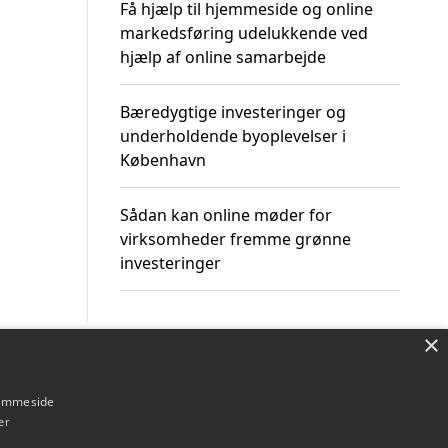
Få hjælp til hjemmeside og online
markedsføring udelukkende ved
hjælp af online samarbejde
Bæredygtige investeringer og
underholdende byoplevelser i
København
Sådan kan online møder for
virksomheder fremme grønne
investeringer
×
Om / kontakt
Blog
Betingelser
hjemmeside
er