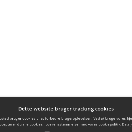
Dette website bruger tracking cookies
sted bruger cookies til at forbedre brugeroplevelsen. Ved at bruge vores 
ccepterer du alle cookies i overensstemmelse med vores cookiepolitik.
Detalj