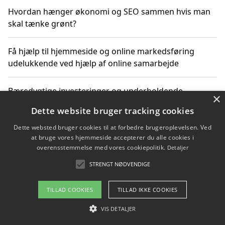
Hvordan hænger økonomi og SEO sammen hvis man
skal tænke grønt?
Få hjælp til hjemmeside og online markedsføring
udelukkende ved hjælp af online samarbejde
Bæredygtige investeringer og underholdende
×
byoplevelser i København
Dette website bruger tracking cookies
Dette websted bruger cookies til at forbedre brugeroplevelsen. Ved
Sådan kan online møder for virksomheder fremme
at bruge vores hjemmeside accepterer du alle cookies i
grønne investeringer
overensstemmelse med vores cookiepolitik.
Detaljer
STRENGT NØDVENDIGE
Copyright 2026 - Pilanto Aps
TILLAD COOKIES
TILLAD IKKE COOKIES
Om / kontakt
Blog
Betingelser
VIS DETALJER