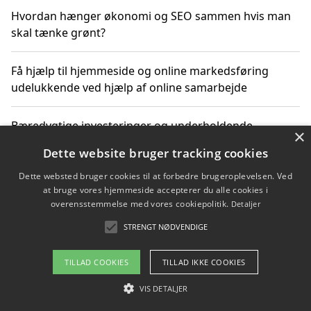
Hvordan hænger økonomi og SEO sammen hvis man
skal tænke grønt?
Få hjælp til hjemmeside og online markedsføring
udelukkende ved hjælp af online samarbejde
Bæredygtige investeringer og underholdende
×
byoplevelser i København
Dette website bruger tracking cookies
Dette websted bruger cookies til at forbedre brugeroplevelsen. Ved
Sådan kan online møder for virksomheder fremme
at bruge vores hjemmeside accepterer du alle cookies i
grønne investeringer
overensstemmelse med vores cookiepolitik.
Detaljer
STRENGT NØDVENDIGE
Copyright 2026 - Pilanto Aps
TILLAD COOKIES
TILLAD IKKE COOKIES
Om / kontakt
Blog
Betingelser
VIS DETALJER