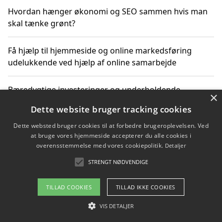
Hvordan hænger økonomi og SEO sammen hvis man
skal tænke grønt?
Få hjælp til hjemmeside og online markedsføring
udelukkende ved hjælp af online samarbejde
Bæredygtige investeringer og underholdende
×
byoplevelser i København
Dette website bruger tracking cookies
Dette websted bruger cookies til at forbedre brugeroplevelsen. Ved
Sådan kan online møder for virksomheder fremme
at bruge vores hjemmeside accepterer du alle cookies i
grønne investeringer
overensstemmelse med vores cookiepolitik.
Detaljer
STRENGT NØDVENDIGE
Copyright 2026 - Pilanto Aps
TILLAD COOKIES
TILLAD IKKE COOKIES
Om / kontakt
Blog
Betingelser
VIS DETALJER