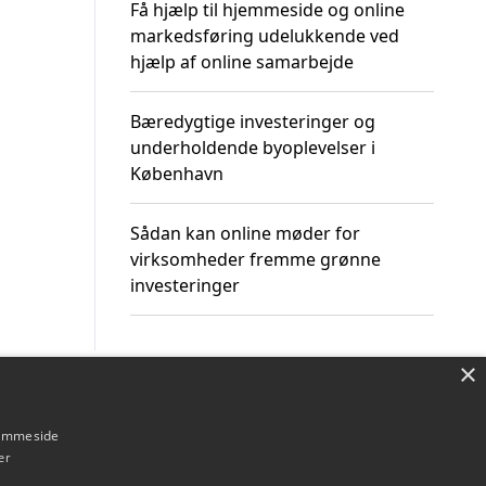
Få hjælp til hjemmeside og online
markedsføring udelukkende ved
hjælp af online samarbejde
Bæredygtige investeringer og
underholdende byoplevelser i
København
Sådan kan online møder for
virksomheder fremme grønne
investeringer
×
Om / kontakt
Blog
Betingelser
hjemmeside
er