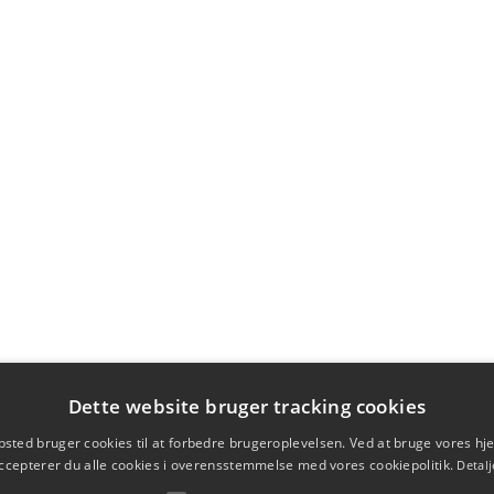
Dette website bruger tracking cookies
sted bruger cookies til at forbedre brugeroplevelsen. Ved at bruge vores 
ccepterer du alle cookies i overensstemmelse med vores cookiepolitik.
Detalj