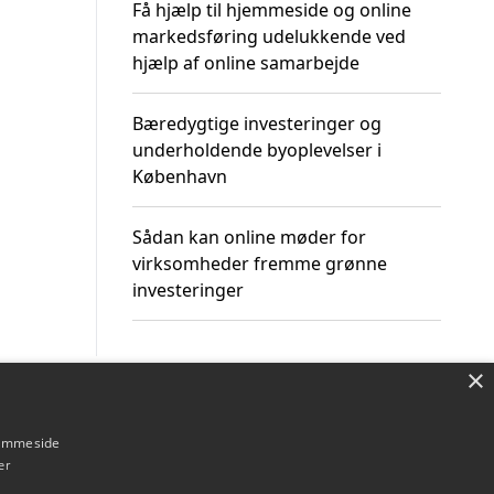
Få hjælp til hjemmeside og online
markedsføring udelukkende ved
hjælp af online samarbejde
Bæredygtige investeringer og
underholdende byoplevelser i
København
Sådan kan online møder for
virksomheder fremme grønne
investeringer
×
Om / kontakt
Blog
Betingelser
hjemmeside
er