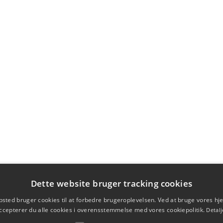
Dette website bruger tracking cookies
sted bruger cookies til at forbedre brugeroplevelsen. Ved at bruge vores 
ccepterer du alle cookies i overensstemmelse med vores cookiepolitik.
Detalj