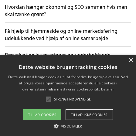
Hvordan hænger økonomi og SEO sammen hvis man
skal tænke grønt?
Få hjælp til hjemmeside og online markedsføring
udelukkende ved hjælp af online samarbejde
Bæredygtige investeringer og underholdende
×
byoplevelser i København
Dette website bruger tracking cookies
Dette websted bruger cookies til at forbedre brugeroplevelsen. Ved
Sådan kan online møder for virksomheder fremme
at bruge vores hjemmeside accepterer du alle cookies i
grønne investeringer
overensstemmelse med vores cookiepolitik.
Detaljer
STRENGT NØDVENDIGE
Copyright 2026 - Pilanto Aps
TILLAD COOKIES
TILLAD IKKE COOKIES
Om / kontakt
Blog
Betingelser
VIS DETALJER