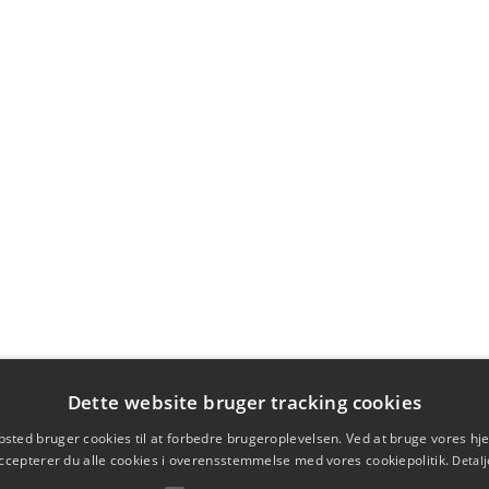
Dette website bruger tracking cookies
sted bruger cookies til at forbedre brugeroplevelsen. Ved at bruge vores 
ccepterer du alle cookies i overensstemmelse med vores cookiepolitik.
Detalj