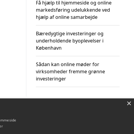
Få hjælp til hjemmeside og online
markedsføring udelukkende ved
hjælp af online samarbejde
Bæredygtige investeringer og
underholdende byoplevelser i
København
Sådan kan online møder for
virksomheder fremme grønne
investeringer
×
Om / kontakt
Blog
Betingelser
hjemmeside
er