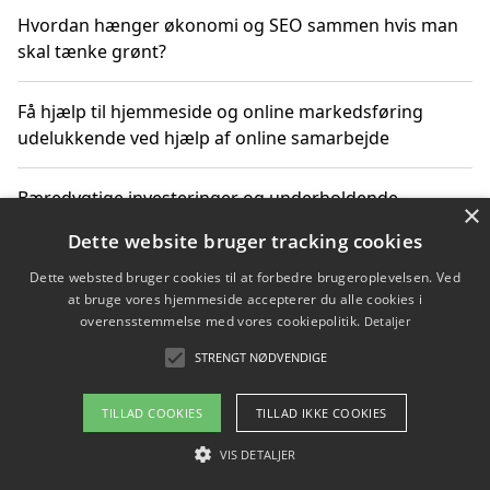
Hvordan hænger økonomi og SEO sammen hvis man
skal tænke grønt?
Få hjælp til hjemmeside og online markedsføring
udelukkende ved hjælp af online samarbejde
Bæredygtige investeringer og underholdende
×
byoplevelser i København
Dette website bruger tracking cookies
Dette websted bruger cookies til at forbedre brugeroplevelsen. Ved
Sådan kan online møder for virksomheder fremme
at bruge vores hjemmeside accepterer du alle cookies i
grønne investeringer
overensstemmelse med vores cookiepolitik.
Detaljer
STRENGT NØDVENDIGE
Copyright 2026 - Pilanto Aps
TILLAD COOKIES
TILLAD IKKE COOKIES
Om / kontakt
Blog
Betingelser
VIS DETALJER